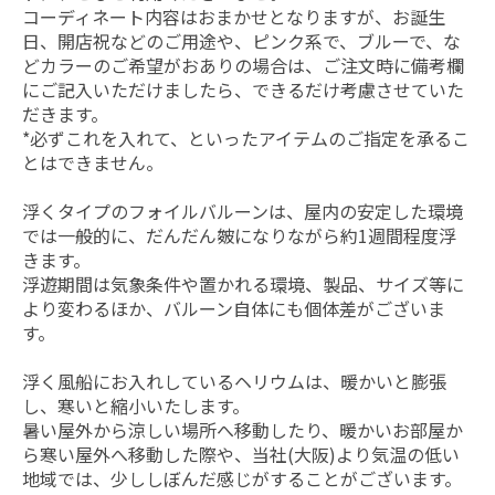
コーディネート内容はおまかせとなりますが、お誕生
日、開店祝などのご用途や、ピンク系で、ブルーで、な
どカラーのご希望がおありの場合は、ご注文時に備考欄
にご記入いただけましたら、できるだけ考慮させていた
だきます。
*必ずこれを入れて、といったアイテムのご指定を承るこ
とはできません。
浮くタイプのフォイルバルーンは、屋内の安定した環境
では一般的に、だんだん皴になりながら約1週間程度浮
きます。
浮遊期間は気象条件や置かれる環境、製品、サイズ等に
より変わるほか、バルーン自体にも個体差がございま
す。
浮く風船にお入れしているヘリウムは、暖かいと膨張
し、寒いと縮小いたします。
暑い屋外から涼しい場所へ移動したり、暖かいお部屋か
ら寒い屋外へ移動した際や、当社(大阪)より気温の低い
地域では、少ししぼんだ感じがすることがございます。