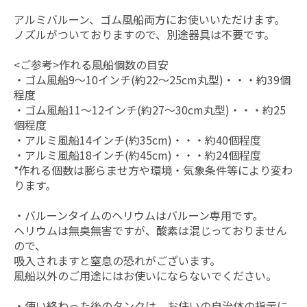
アルミバルーン、ゴム風船両方にお使いいただけます。
ノズルがついておりますので、別途器具は不要です。
<ご参考>作れる風船個数の目安
・ゴム風船9～10インチ(約22～25cm丸型)・・・約39個
程度
・ゴム風船11～12インチ(約27～30cm丸型)・・・約25
個程度
・アルミ風船14インチ(約35cm)・・・約40個程度
・アルミ風船18インチ(約45cm)・・・約24個程度
*作れる個数は膨らませ方や環境・気象条件等により変わ
ります。
・バルーンタイムのヘリウムはバルーン専用です。
ヘリウムは無臭無害ですが、酸素は混じっておりません
ので、
吸入されますと窒息の恐れがございます。
風船以外のご用途にはお使いにならないでください。
・使い終わった後のタンクは、お住いの自治体の指示に