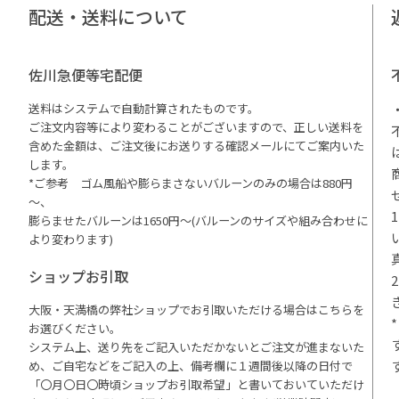
配送・送料について
佐川急便等宅配便
送料はシステムで自動計算されたものです。
ご注文内容等により変わることがございますので、正しい送料を
含めた金額は、ご注文後にお送りする確認メールにてご案内いた
します。
*ご参考 ゴム風船や膨らまさないバルーンのみの場合は880円
～、
膨らませたバルーンは1650円～(バルーンのサイズや組み合わせに
より変わります)
ショップお引取
大阪・天満橋の弊社ショップでお引取いただける場合はこちらを
お選びください。
システム上、送り先をご記入いただかないとご注文が進まないた
め、ご自宅などをご記入の上、備考欄に１週間後以降の日付で
「〇月〇日〇時頃ショップお引取希望」と書いておいていただけ