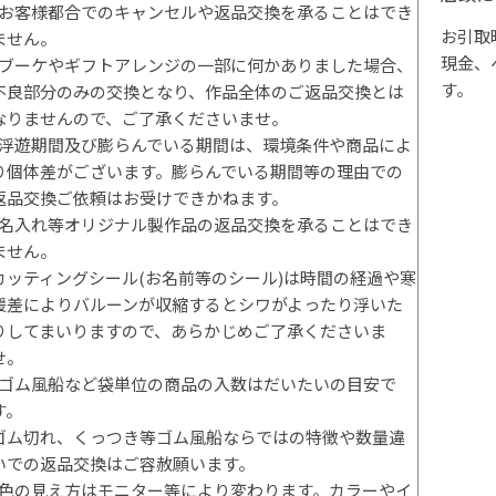
*お客様都合でのキャンセルや返品交換を承ることはでき
お引取
ません。
現金、
*ブーケやギフトアレンジの一部に何かありました場合、
す。
不良部分のみの交換となり、作品全体のご返品交換とは
なりませんので、ご了承くださいませ。
*浮遊期間及び膨らんでいる期間は、環境条件や商品によ
り個体差がございます。膨らんでいる期間等の理由での
返品交換ご依頼はお受けできかねます。
*名入れ等オリジナル製作品の返品交換を承ることはでき
ません。
カッティングシール(お名前等のシール)は時間の経過や寒
暖差によりバルーンが収縮するとシワがよったり浮いた
りしてまいりますので、あらかじめご了承くださいま
せ。
*ゴム風船など袋単位の商品の入数はだいたいの目安で
す。
ゴム切れ、くっつき等ゴム風船ならではの特徴や数量違
いでの返品交換はご容赦願います。
*色の見え方はモニター等により変わります。カラーやイ