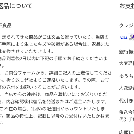
返品について
お支
不良品
クレジ
・送られてきた商品がご注文品と違っていたり、当店の
不手際により生じたキズや破損がある場合は、返品また
は交換させていただきます。
銀行振
商品到着後2日以内に下記の手順でお手続きくださいま
大変恐
せ。
1．お問合フォームから、詳細ご記入の上送信してくださ
ゆうち
い。折り返し弊社よりご連絡いたします。その際、お写
真の送付をお願いすることがございます。
大変恐
2．当店からの連絡後、商品を着払いにてお送りいただ
代引き
き、内容確認後代替品を発送またはご返金いたします。
*ご不在の場合、1回めの配達日からカウントいたしま
税込合
す。商品の特性上、記載日以降のお受付はいたしかねま
代引手
す。
店頭に