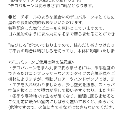
*デコバルーンは膨らまさずに納品となります。
●ビーチボールのような風合いのデコバルーンはとても丈
屋外や長期の装飾もお使いいただけます。
特殊配合した塩化ビニールを原料としていますので、
ゴム風船のようにまん丸になるまで膨らませることができ
“結びしろ”がついておりますので、結んだり巻きつけた
ご不要の場合は結びしろを切っても、本体に影響いたしま
<デコバルーンご使用の際の注意点>
・デコバルーンをまん丸まで膨らませるには、ある程度の
できるだけコンプレッサーなどガンタイプの充填器具をご
機材によりますが、電動ブロアーやハンドポンプでは、ま
・エアを入れ終わりましたら、少し空気を抜き、ストッパ
空気を抜くことで弾力が増して扱いやすくなり、また内圧
・冬季や寒冷地では生地が硬くなり、無理に膨らませると
ご使用前に暖かい室内にしばらく置いておくと、柔らかく
(危険ですので、火気に当てるなどはなさらないでください