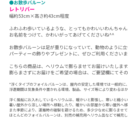
●お散歩バルーン
レトリバー
幅約53cm×高さ約43cm程度
ふわふわ歩いているような、とってもかわいいわんちゃん
お名前をつけて、かわいがってあげてくださいね^^
お散歩バルーンは足が重りになっていて、動物のように立
パーティーの飾りやプレゼントに、ぜひご利用くださいま
こちらの商品は、ヘリウムで膨らませてお届けいたします
膨らまさずにお届けをご希望の場合は、ご要望欄にてその
*浮くタイプのフォイルバルーンは、屋内の安定した環境では一般的に、
浮遊期間は気象条件や置かれる環境、製品、サイズ等により変わるほか
浮く風船にお入れしているヘリウムは、暖かいと膨張し、寒いと縮小い
暑い屋外から涼しい場所へ移動したり、暖かいお部屋から寒い屋外へ移
また季節により、運搬時の破裂を避けるため、多少少なめに膨らませて
ほとんどのフォイルバルーンは、別売の補充用ヘリウム缶などで補充し