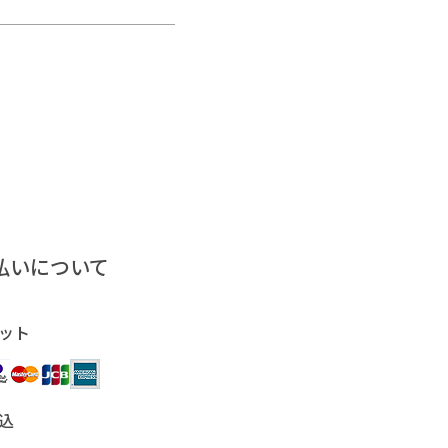
払いについて
ット
込