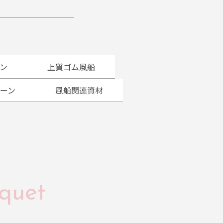
ン
上質ゴム風船
ーン
風船関連資材
quet