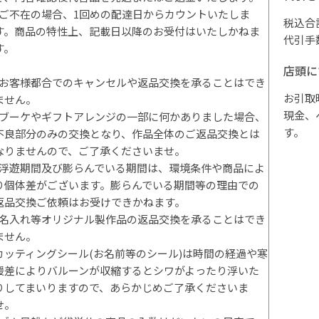
*ご不在の場合、1回めの配達日からカウントいたしま
税込合
す。商品の特性上、記載日以降のお受付はいたしかねま
代引手
す。
店頭に
*お客様都合でのキャンセルや返品交換を承ることはでき
お引取
ません。
現金、
*ブーケやギフトアレンジの一部に何かありました場合、
す。
不良部分のみの交換となり、作品全体のご返品交換とは
なりませんので、ご了承くださいませ。
*浮遊期間及び膨らんでいる期間は、環境条件や商品によ
り個体差がございます。膨らんでいる期間等の理由での
返品交換ご依頼はお受けできかねます。
*名入れ等オリジナル製作品の返品交換を承ることはでき
ません。
カッティングシール(お名前等のシール)は時間の経過や寒
暖差によりバルーンが収縮するとシワがよったり浮いた
りしてまいりますので、あらかじめご了承くださいま
せ。