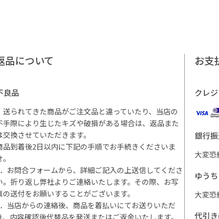
返品について
お支
不良品
クレジ
・送られてきた商品がご注文品と違っていたり、当店の
不手際により生じたキズや破損がある場合は、返品また
は交換させていただきます。
銀行振
商品到着後2日以内に下記の手順でお手続きくださいま
大変恐
せ。
1．お問合フォームから、詳細ご記入の上送信してくださ
ゆうち
い。折り返し弊社よりご連絡いたします。その際、お写
真の送付をお願いすることがございます。
大変恐
2．当店からの連絡後、商品を着払いにてお送りいただ
代引き
き、内容確認後代替品を発送またはご返金いたします。