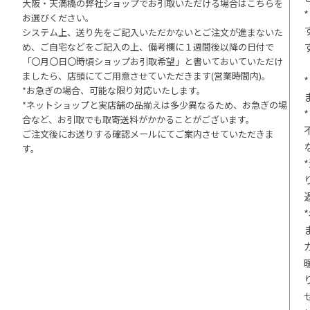
大阪・天満橋の弊社ショップでお引取いただける場合はこちらを
お選びください。
システム上、送り先をご記入いただかないとご注文が進まないた
め、ご自宅などをご記入の上、備考欄に１週間後以降の日付で
「〇月〇日〇時頃ショップお引取希望」と書いておいていただけ
ましたら、店頭にてご用意させていただきます(営業時間内)。
*お急ぎの場合、可能な限り対応いたします。
*ネットショップと実店舗の品揃えは多少異なるため、お急ぎの場
合など、お引取でも取寄送料がかかることがございます。
ご注文後にお送りする確認メールにてご案内させていただきま
す。