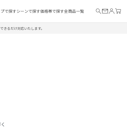
イプで探す
シーンで探す
価格帯で探す
全商品一覧
合できるだけ対応いたします。
浮く