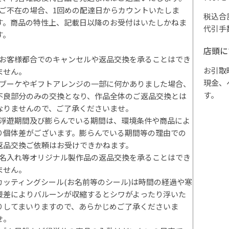
*ご不在の場合、1回めの配達日からカウントいたしま
税込合
す。商品の特性上、記載日以降のお受付はいたしかねま
代引手
す。
店頭に
*お客様都合でのキャンセルや返品交換を承ることはでき
お引取
ません。
現金、
*ブーケやギフトアレンジの一部に何かありました場合、
す。
不良部分のみの交換となり、作品全体のご返品交換とは
なりませんので、ご了承くださいませ。
*浮遊期間及び膨らんでいる期間は、環境条件や商品によ
り個体差がございます。膨らんでいる期間等の理由での
返品交換ご依頼はお受けできかねます。
*名入れ等オリジナル製作品の返品交換を承ることはでき
ません。
カッティングシール(お名前等のシール)は時間の経過や寒
暖差によりバルーンが収縮するとシワがよったり浮いた
りしてまいりますので、あらかじめご了承くださいま
せ。