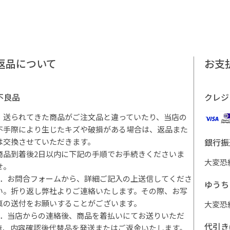
返品について
お支
不良品
クレジ
・送られてきた商品がご注文品と違っていたり、当店の
不手際により生じたキズや破損がある場合は、返品また
は交換させていただきます。
銀行振
商品到着後2日以内に下記の手順でお手続きくださいま
大変恐
せ。
1．お問合フォームから、詳細ご記入の上送信してくださ
ゆうち
い。折り返し弊社よりご連絡いたします。その際、お写
真の送付をお願いすることがございます。
大変恐
2．当店からの連絡後、商品を着払いにてお送りいただ
代引き
き、内容確認後代替品を発送またはご返金いたします。