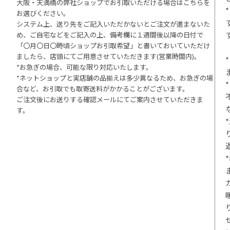
大阪・天満橋の弊社ショップでお引取いただける場合はこちらを
お選びください。
システム上、送り先をご記入いただかないとご注文が進まないた
め、ご自宅などをご記入の上、備考欄に１週間後以降の日付で
「〇月〇日〇時頃ショップお引取希望」と書いておいていただけ
ましたら、店頭にてご用意させていただきます(営業時間内)。
*お急ぎの場合、可能な限り対応いたします。
*ネットショップと実店舗の品揃えは多少異なるため、お急ぎの場
合など、お引取でも取寄送料がかかることがございます。
ご注文後にお送りする確認メールにてご案内させていただきま
す。