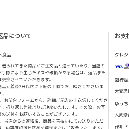
返品について
お支
不良品
クレジ
・送られてきた商品がご注文品と違っていたり、当店の
不手際により生じたキズや破損がある場合は、返品また
は交換させていただきます。
銀行振
商品到着後2日以内に下記の手順でお手続きくださいま
大変恐
せ。
1．お問合フォームから、詳細ご記入の上送信してくださ
ゆうち
い。折り返し弊社よりご連絡いたします。その際、お写
真の送付をお願いすることがございます。
大変恐
2．当店からの連絡後、商品を着払いにてお送りいただ
代引き
き、内容確認後代替品を発送またはご返金いたします。