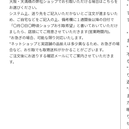
大阪・天満橋の弊社ショップでお引取いただける場合はこちらを
お選びください。
システム上、送り先をご記入いただかないとご注文が進まないた
め、ご自宅などをご記入の上、備考欄に１週間後以降の日付で
「〇月〇日〇時頃ショップお引取希望」と書いておいていただけ
ましたら、店頭にてご用意させていただきます(営業時間内)。
*お急ぎの場合、可能な限り対応いたします。
*ネットショップと実店舗の品揃えは多少異なるため、お急ぎの場
合など、お引取でも取寄送料がかかることがございます。
ご注文後にお送りする確認メールにてご案内させていただきま
す。