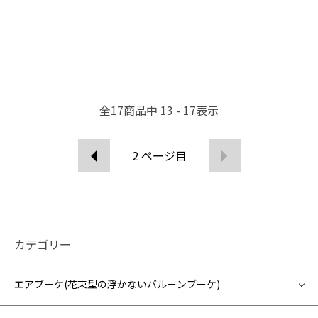
全
17
商品中
13 - 17
表示
2
ページ目
カテゴリー
エアブーケ(花束型の浮かないバルーンブーケ)