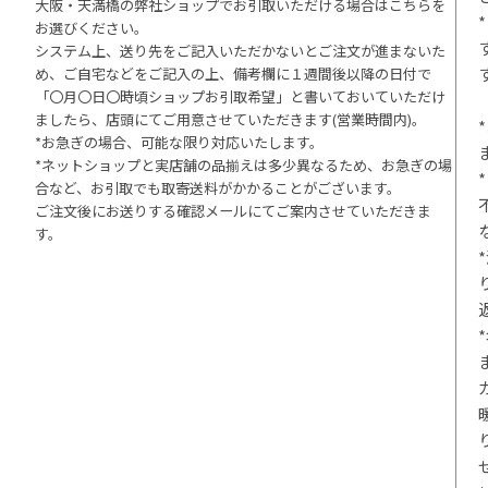
大阪・天満橋の弊社ショップでお引取いただける場合はこちらを
お選びください。
システム上、送り先をご記入いただかないとご注文が進まないた
め、ご自宅などをご記入の上、備考欄に１週間後以降の日付で
「〇月〇日〇時頃ショップお引取希望」と書いておいていただけ
ましたら、店頭にてご用意させていただきます(営業時間内)。
*お急ぎの場合、可能な限り対応いたします。
*ネットショップと実店舗の品揃えは多少異なるため、お急ぎの場
合など、お引取でも取寄送料がかかることがございます。
ご注文後にお送りする確認メールにてご案内させていただきま
す。