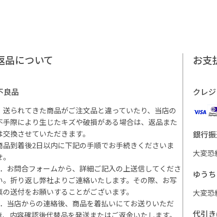
返品について
お支
不良品
クレジ
・送られてきた商品がご注文品と違っていたり、当店の
不手際により生じたキズや破損がある場合は、返品また
は交換させていただきます。
銀行振
商品到着後2日以内に下記の手順でお手続きくださいま
大変恐
せ。
1．お問合フォームから、詳細ご記入の上送信してくださ
ゆうち
い。折り返し弊社よりご連絡いたします。その際、お写
真の送付をお願いすることがございます。
大変恐
2．当店からの連絡後、商品を着払いにてお送りいただ
代引き
き、内容確認後代替品を発送またはご返金いたします。