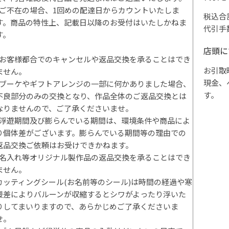
*ご不在の場合、1回めの配達日からカウントいたしま
税込合
す。商品の特性上、記載日以降のお受付はいたしかねま
代引手
す。
店頭に
*お客様都合でのキャンセルや返品交換を承ることはでき
お引取
ません。
現金、
*ブーケやギフトアレンジの一部に何かありました場合、
す。
不良部分のみの交換となり、作品全体のご返品交換とは
なりませんので、ご了承くださいませ。
*浮遊期間及び膨らんでいる期間は、環境条件や商品によ
り個体差がございます。膨らんでいる期間等の理由での
返品交換ご依頼はお受けできかねます。
*名入れ等オリジナル製作品の返品交換を承ることはでき
ません。
カッティングシール(お名前等のシール)は時間の経過や寒
暖差によりバルーンが収縮するとシワがよったり浮いた
りしてまいりますので、あらかじめご了承くださいま
せ。