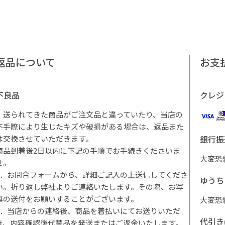
返品について
お支
不良品
クレジ
・送られてきた商品がご注文品と違っていたり、当店の
不手際により生じたキズや破損がある場合は、返品また
は交換させていただきます。
銀行振
商品到着後2日以内に下記の手順でお手続きくださいま
大変恐
せ。
1．お問合フォームから、詳細ご記入の上送信してくださ
ゆうち
い。折り返し弊社よりご連絡いたします。その際、お写
真の送付をお願いすることがございます。
大変恐
2．当店からの連絡後、商品を着払いにてお送りいただ
代引き
き、内容確認後代替品を発送またはご返金いたします。