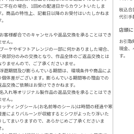
*ご不在の場合、1回めの配達日からカウントいたしま
税込合
す。商品の特性上、記載日以降のお受付はいたしかねま
代引手
す。
店頭に
*お客様都合でのキャンセルや返品交換を承ることはでき
お引取
ません。
現金、
*ブーケやギフトアレンジの一部に何かありました場合、
す。
不良部分のみの交換となり、作品全体のご返品交換とは
なりませんので、ご了承くださいませ。
*浮遊期間及び膨らんでいる期間は、環境条件や商品によ
り個体差がございます。膨らんでいる期間等の理由での
返品交換ご依頼はお受けできかねます。
*名入れ等オリジナル製作品の返品交換を承ることはでき
ません。
カッティングシール(お名前等のシール)は時間の経過や寒
暖差によりバルーンが収縮するとシワがよったり浮いた
りしてまいりますので、あらかじめご了承くださいま
せ。