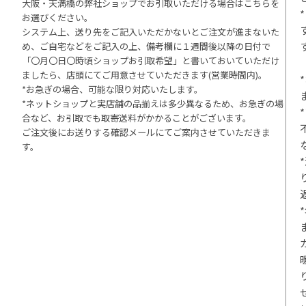
大阪・天満橋の弊社ショップでお引取いただける場合はこちらを
お選びください。
システム上、送り先をご記入いただかないとご注文が進まないた
め、ご自宅などをご記入の上、備考欄に１週間後以降の日付で
「〇月〇日〇時頃ショップお引取希望」と書いておいていただけ
ましたら、店頭にてご用意させていただきます(営業時間内)。
*お急ぎの場合、可能な限り対応いたします。
*ネットショップと実店舗の品揃えは多少異なるため、お急ぎの場
合など、お引取でも取寄送料がかかることがございます。
ご注文後にお送りする確認メールにてご案内させていただきま
す。